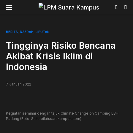
BERITA
DAERAH
LIPUTAN
Tingginya Risiko Bencana
Akibat Krisis Iklim di
Indonesia
7 Januari 2022
Kegiatan seminar dengan tajuk Climate Change on Camping LBH
Padang (Foto: Salsabila/suarakampus.com)