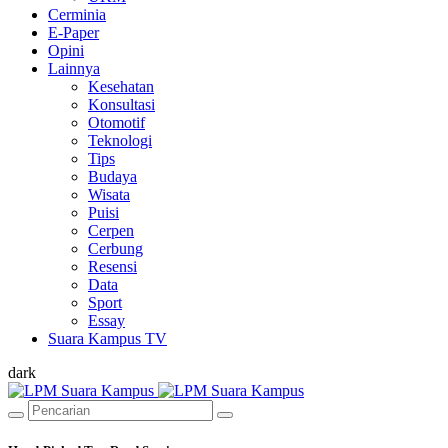
Cerminia
E-Paper
Opini
Lainnya
Kesehatan
Konsultasi
Otomotif
Teknologi
Tips
Budaya
Wisata
Puisi
Cerpen
Cerbung
Resensi
Data
Sport
Essay
Suara Kampus TV
dark