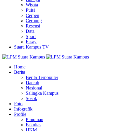
Wisata
Puisi
Cerpen
Cerbung
Resensi
Data
Sport
Essay
Suara Kampus TV
Home
Berita
Berita Terpopuler
Daerah
Nasional
Salingka Kampus
Sosok
Foto
Infografik
Profile
Pimpinan
Fakultas
UKM