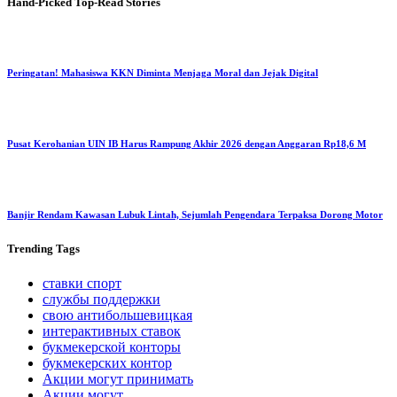
Hand-Picked
Top-Read Stories
Peringatan! Mahasiswa KKN Diminta Menjaga Moral dan Jejak Digital
Pusat Kerohanian UIN IB Harus Rampung Akhir 2026 dengan Anggaran Rp18,6 M
Banjir Rendam Kawasan Lubuk Lintah, Sejumlah Pengendara Terpaksa Dorong Motor
Trending
Tags
ставки спорт
службы поддержки
свою антибольшевицкая
интерактивных ставок
букмекерской конторы
букмекерских контор
Акции могут принимать
Акции могут