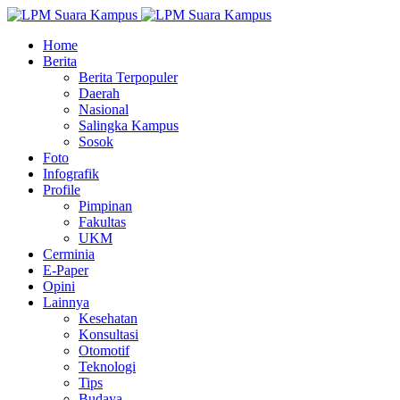
Home
Berita
Berita Terpopuler
Daerah
Nasional
Salingka Kampus
Sosok
Foto
Infografik
Profile
Pimpinan
Fakultas
UKM
Cerminia
E-Paper
Opini
Lainnya
Kesehatan
Konsultasi
Otomotif
Teknologi
Tips
Budaya