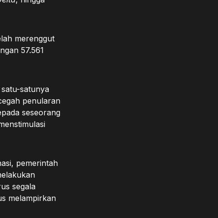
telah merenggut
engan 57.561
 satu-satunya
ncegah penularan
kepada seseorang
menstimulasi
asi, pemerintah
melakukan
rus segala
rus melampirkan