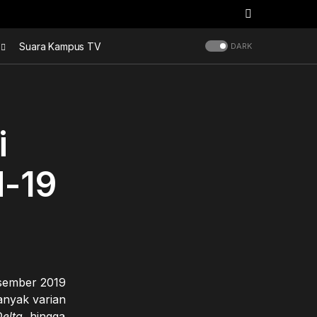
Suara Kampus TV
DARK
i
d-19
sember 2019
anyak varian
elta
, hingga