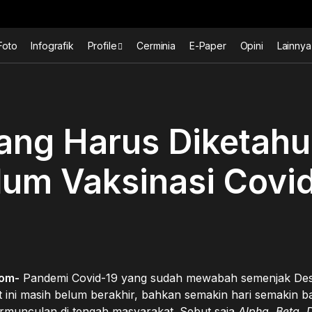
Foto
Infografik
Profile
Cerminia
E-Paper
Opini
Lainnya
ang Harus Diketahu
um Vaksinasi Covi
om-
Pandemi Covid-19 yang sudah mewabah semenjak De
t ini masih belum berakhir, bahkan semakin hari semakin b
rmunculan di tengah masyarakat. Sebut saja
Alpha
,
Beta
,
D