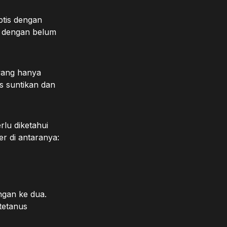
ptis dengan
l dengan belum
yang hanya
as suntikan dan
lu diketahui
r di antaranya:
ngan ke dua.
tetanus