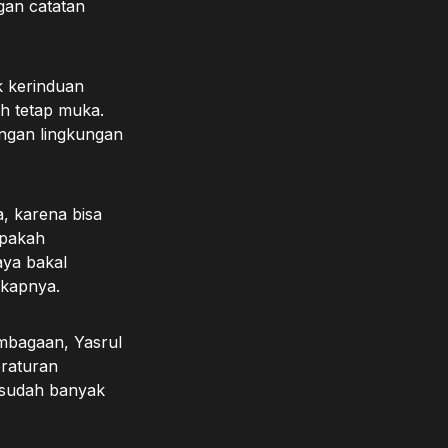
gan catatan
k kerinduan
h tetap muka.
dengan lingkungan
, karena bisa
apakah
aya bakal
gkapnya.
mbagaan, Yasrul
eraturan
s sudah banyak