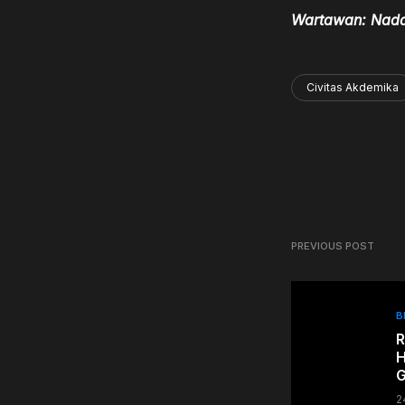
Wartawan: N
ada
Civitas Akdemika
PREVIOUS POST
B
R
H
G
2