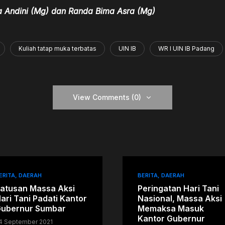
 Andini (Mg) dan Randa
Bima Asra (Mg)
Kuliah tatap muka terbatas
UIN IB
WR I UIN IB Padang
View Comments (0)
ERITA
DAERAH
BERITA
DAERAH
atusan Massa Aksi
Peringatan Hari Tani
ari Tani Padati Kantor
Nasional, Massa Aksi
ubernur Sumbar
Memaksa Masuk
Kantor Gubernur
4 September 2021