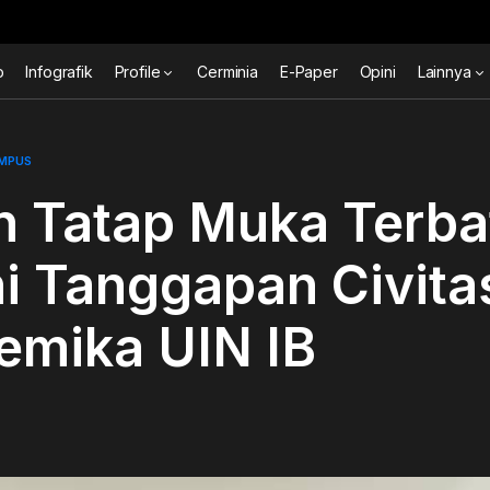
o
Infografik
Profile
Cerminia
E-Paper
Opini
Lainnya
AMPUS
h Tatap Muka Terba
i Tanggapan Civita
emika UIN IB