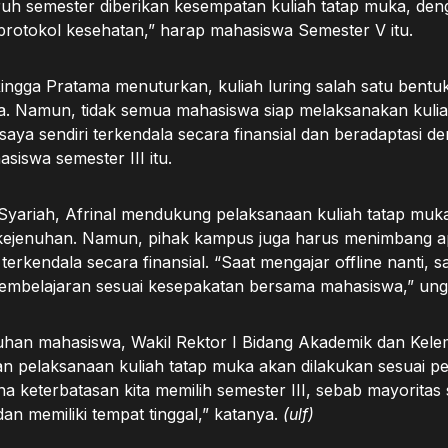
uruh semester diberikan kesempatan kuliah tatap muka, den
protokol kesehatan,” harap mahasiswa Semester V itu.
Ringga Pratama menuturkan, kuliah luring salah satu bentu
a. Namun, tidak semua mahasiswa siap melaksanakan kulia
 saya sendiri terkendala secara finansial dan beradaptasi 
asiswa semester III itu.
Syariah, Afrinal mendukung pelaksanaan kuliah tatap muka
kejenuhan. Namun, pihak kampus juga harus menimbang 
terkendala secara finansial. “Saat mengajar offline nanti, s
embelajaran sesuai kesepakatan bersama mahasiswa,” un
han mahasiswa, Wakil Rektor I Bidang Akademik dan Kele
 pelaksanaan kuliah tatap muka akan dilakukan sesuai p
a keterbatasan kita memilih semester III, sebab mayorita
an memiliki tempat tinggal,” katanya.
(ulf)