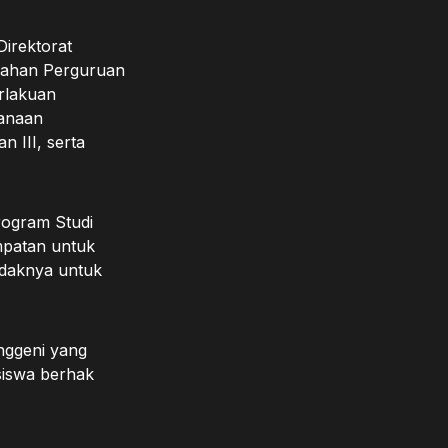
irektorat
liahan Perguruan
rlakuan
anaan
 III, serta
rogram Studi
mpatan untuk
tidaknya untuk
nggeni yang
siswa berhak