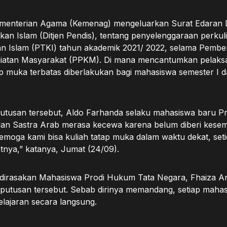
menterian Agama (Kemenag) mengeluarkan Surat Edaran D
ikan Islam (Ditjen Pendis), tentang penyelenggaraan perku
n Islam (PTKI) tahun akademik 2021/ 2022, selama Pembe
iatan Masyarakat (PPKM). Di mana mencantumkan pelaks
p muka terbatas diberlakukan bagi mahasiswa semester I dan
tusan tersebut, Aldo Farhanda selaku mahasiswa baru P
dan Sastra Arab merasa kecewa karena belum diberi kese
“Semoga kami bisa kuliah tatap muka dalam waktu dekat, se
tnya,” katanya, Jumat (24/09).
 dirasakan Mahasiswa Prodi Hukum Tata Negara, Fhaiza A
utusan tersebut. Sebab dirinya memandang, setiap maha
ajaran secara langsung.