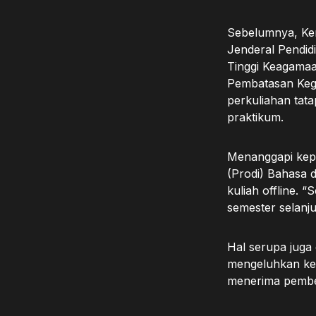
Sebelumnya, Ke
Jenderal Pendid
Tinggi Keagamaa
Pembatasan Keg
perkuliahan tata
praktikum.
Menanggapi kepu
(Prodi) Bahasa 
kuliah offline. 
semester selanju
Hal serupa juga
mengeluhkan kep
menerima pembel