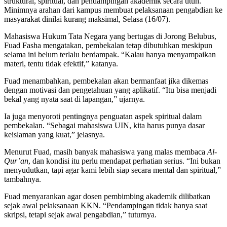
struktural, spiritual, dan pendampingan akademik secara utuh.
Minimnya arahan dari kampus membuat pelaksanaan pengabdian ke
masyarakat dinilai kurang maksimal, Selasa (16/07).
Mahasiswa Hukum Tata Negara yang bertugas di Jorong Belubus,
Fuad Fasha mengatakan, pembekalan tetap dibutuhkan meskipun
selama ini belum terlalu berdampak. “Kalau hanya menyampaikan
materi, tentu tidak efektif,” katanya.
Fuad menambahkan, pembekalan akan bermanfaat jika dikemas
dengan motivasi dan pengetahuan yang aplikatif. “Itu bisa menjadi
bekal yang nyata saat di lapangan,” ujarnya.
Ia juga menyoroti pentingnya penguatan aspek spiritual dalam
pembekalan. “Sebagai mahasiswa UIN, kita harus punya dasar
keislaman yang kuat,” jelasnya.
Menurut Fuad, masih banyak mahasiswa yang malas membaca
Al-
Qur’an
, dan kondisi itu perlu mendapat perhatian serius. “Ini bukan
menyudutkan, tapi agar kami lebih siap secara mental dan spiritual,”
tambahnya.
Fuad menyarankan agar dosen pembimbing akademik dilibatkan
sejak awal pelaksanaan KKN. “Pendampingan tidak hanya saat
skripsi, tetapi sejak awal pengabdian,” tuturnya.