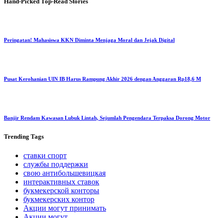
Hand-Picked
Top-Read Stories
Peringatan! Mahasiswa KKN Diminta Menjaga Moral dan Jejak Digital
Pusat Kerohanian UIN IB Harus Rampung Akhir 2026 dengan Anggaran Rp18,6 M
Banjir Rendam Kawasan Lubuk Lintah, Sejumlah Pengendara Terpaksa Dorong Motor
Trending
Tags
ставки спорт
службы поддержки
свою антибольшевицкая
интерактивных ставок
букмекерской конторы
букмекерских контор
Акции могут принимать
Акции могут