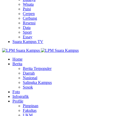
Wisata
Puisi
Cerpen
Cerbung
Resensi
Data
Sport
Essay
Suara Kampus TV
Home
Berita
Berita Terpopuler
Daerah
Nasional
Salingka Kampus
Sosok
Foto
Infografik
Profile
Pimpinan
Fakultas
UKM