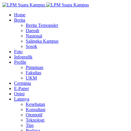
Home
Berita
Berita Terpopuler
Daerah
Nasional
Salingka Kampus
Sosok
Foto
Infografik
Profile
Pimpinan
Fakultas
UKM
Cerminia
E-Paper
Opini
Lainnya
Kesehatan
Konsultasi
Otomotif
Teknologi
Tips
Budaya