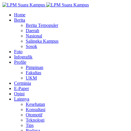
Home
Berita
Berita Terpopuler
Daerah
Nasional
Salingka Kampus
Sosok
Foto
Infografik
Profile
Pimpinan
Fakultas
UKM
Cerminia
E-Paper
Opini
Lainnya
Kesehatan
Konsultasi
Otomotif
Teknologi
Tips
Budaya