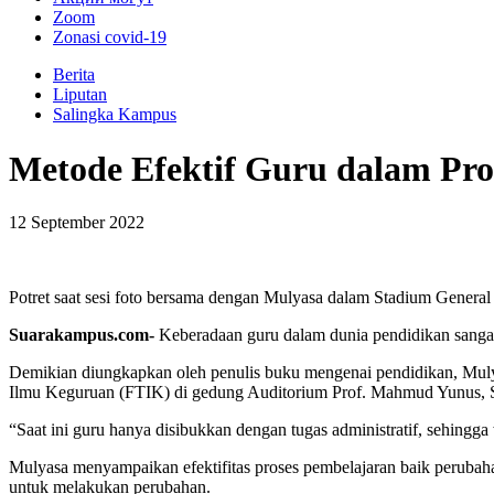
Zoom
Zonasi covid-19
Berita
Liputan
Salingka Kampus
Metode Efektif Guru dalam Pro
12 September 2022
Potret saat sesi foto bersama dengan Mulyasa dalam Stadium Gener
Suarakampus.com-
Keberadaan guru dalam dunia pendidikan sangat
Demikian diungkapkan oleh penulis buku mengenai pendidikan, Mul
Ilmu Keguruan (FTIK) di gedung Auditorium Prof. Mahmud Yunus, S
“Saat ini guru hanya disibukkan dengan tugas administratif, sehingg
Mulyasa menyampaikan efektifitas proses pembelajaran baik perubaha
untuk melakukan perubahan.