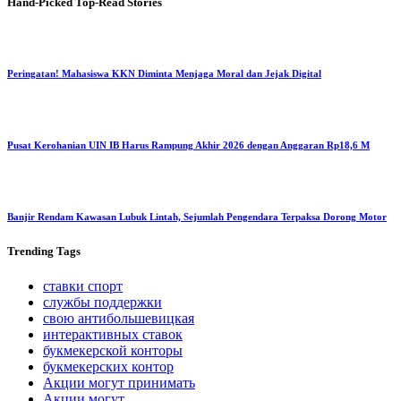
Hand-Picked
Top-Read Stories
Peringatan! Mahasiswa KKN Diminta Menjaga Moral dan Jejak Digital
Pusat Kerohanian UIN IB Harus Rampung Akhir 2026 dengan Anggaran Rp18,6 M
Banjir Rendam Kawasan Lubuk Lintah, Sejumlah Pengendara Terpaksa Dorong Motor
Trending
Tags
ставки спорт
службы поддержки
свою антибольшевицкая
интерактивных ставок
букмекерской конторы
букмекерских контор
Акции могут принимать
Акции могут