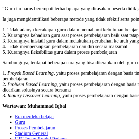
“Guru itu harus berempati terhadap apa yang dirasakan peserta didik
Ia juga mengidentifikasi beberapa metode yang tidak efektif serta po
1. Tidak adanya kecakapan guru dalam memahami kebutuhan belajar
2. Kurangnya kehadiran guru saat proses pembelajaran baik saat ta
3. Kurangnya inisiatif guru dalam melakukan perubahan ke arah yang 
4. Tidak mempersiapkan pembelajaran dan diri secara maksimal
5. Kurangnya fleksibilitas guru dalam proses pembelajaran
Sambungnya, terdapat beberapa cara yang bisa diterapkan oleh guru 
1.
Proyek Based Learning
, yaitu proses pembelajaran dengan basis t
pembelajaran
2.
Problem Based Learning,
yaitu proses pembelajaran dengan basis 
dicarikan solusinya secara bersama
3.
Inquiry Discover Learning,
yaitu proses pembelajaran dengan bas
Wartawan: Muhammad Iqbal
Era merdeka belajar
Guru
Proses Pembelajaran
Stadium General
UIN Imam Bonjol Padang