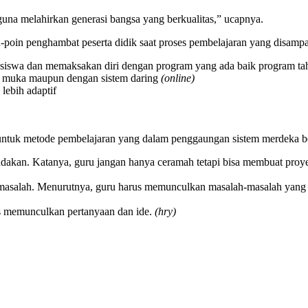
 guna melahirkan generasi bangsa yang berkualitas,” ucapnya.
in-poin penghambat peserta didik saat proses pembelajaran yang disampa
 siswa dan memaksakan diri dengan program yang ada baik program t
tap muka maupun dengan sistem daring
(online)
lebih adaptif
untuk metode pembelajaran yang dalam penggaungan sistem merdeka bel
indakan. Katanya, guru jangan hanya ceramah tetapi bisa membuat proye
masalah. Menurutnya, guru harus memunculkan masalah-masalah yang ad
is memunculkan pertanyaan dan ide.
(hry)