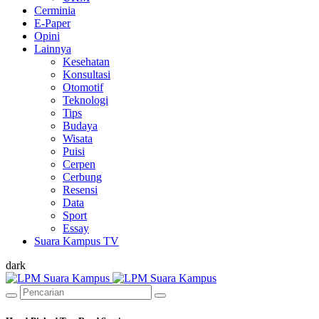
Cerminia
E-Paper
Opini
Lainnya
Kesehatan
Konsultasi
Otomotif
Teknologi
Tips
Budaya
Wisata
Puisi
Cerpen
Cerbung
Resensi
Data
Sport
Essay
Suara Kampus TV
dark