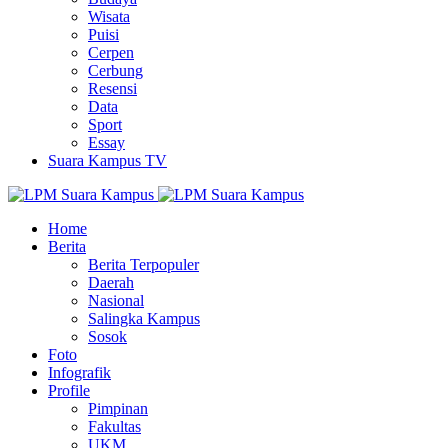
Wisata
Puisi
Cerpen
Cerbung
Resensi
Data
Sport
Essay
Suara Kampus TV
Home
Berita
Berita Terpopuler
Daerah
Nasional
Salingka Kampus
Sosok
Foto
Infografik
Profile
Pimpinan
Fakultas
UKM