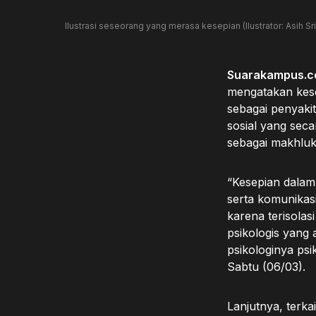
Ilustrasi seseorang yang merasa kesepian (Ilustrator: Asih 
Suarakampus.c
mengatakan kese
sebagai penyaki
sosial yang seca
sebagai makhluk
“Kesepian dala
serta komunikas
karena terisola
psikologis yang 
psikologinya ps
Sabtu (06/03).
Lanjutnya, terk