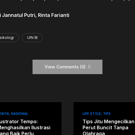
Jannatul Putri, Rinta Farianti
sikologi
UIN IB
View Comments (0)
ERITA
NASIONAL
LIFE STYLE
TIPS
lustrator Tempo:
Tips Jitu Mengecilkan
enghasilkan Ilustrasi
Perut Buncit Tanpa
ang Baik Perlu
Olahraga