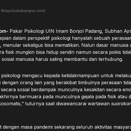
Sri Wiayu/suarakampus.com)
om-
Pakar Psikologi UIN Imam Bonjol Padang, Subhan Ajr
pian dalam perspektif psikologi hanyalah sebuah perasaa
t, menular sekaligus bisa mematikan. Naluri dasar manusia
ra fisik mungkin bisa hidup sendiri namun secara psikis tid
 sosial manusia harus saling membantu dan terhubung.
m psikologi mengacu kepada ketidakmampuan untuk melak
i dengan orang lain yang berakibat timbulnya perasaan ti
si secara sosial berdampak munculnya kesakitan secara em
akhirnya bermuara pada munculnya gejala pada fisik atau da
ikosomatis,” tuturnya saat diwawancarai wartawan
suaraka
ait dengan masa pandemi sekarang seluruh aktivitas masy