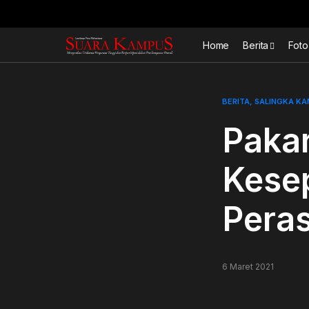
Home
Berita
Foto
BERITA
SALINGKA K
Pakar
Kese
Pera
6 Maret 2021