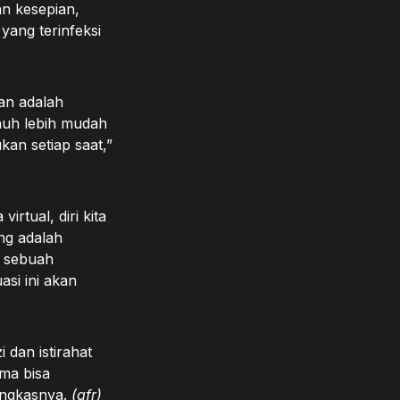
an kesepian,
yang terinfeksi
an adalah
jauh lebih mudah
kan setiap saat,”
rtual, diri kita
ng adalah
h sebuah
si ini akan
dan istirahat
ima bisa
pungkasnya.
(gfr)