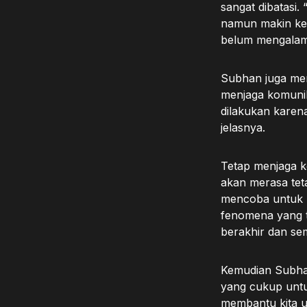
sangat dibatasi.
namun makin ke s
belum mengalam
Subhan juga men
menjaga komunik
dilakukan karena
jelasnya.
Tetap menjaga ko
akan merasa teta
mencoba untuk m
fenomena yang te
berakhir dan se
Kemudian Subhan
yang cukup untuk
membantu kita un