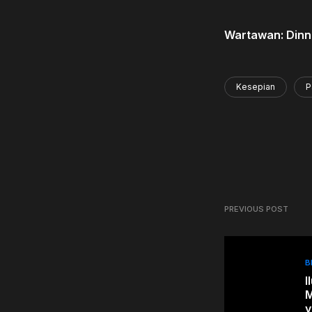
Wartawan: Dinni 
Kesepian
P
PREVIOUS POST
B
I
M
y