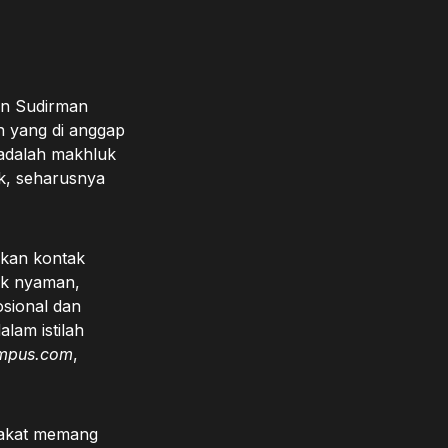
in Sudirman
n yang di anggap
 adalah makhluk
ak, seharusnya
ukan kontak
dak nyaman,
osional dan
lam istilah
mpus.com
,
arakat memang