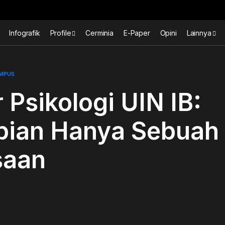
Infografik
Profile
Cerminia
E-Paper
Opini
Lainnya
AMPUS
 Psikologi UIN IB:
pian Hanya Sebuah
saan