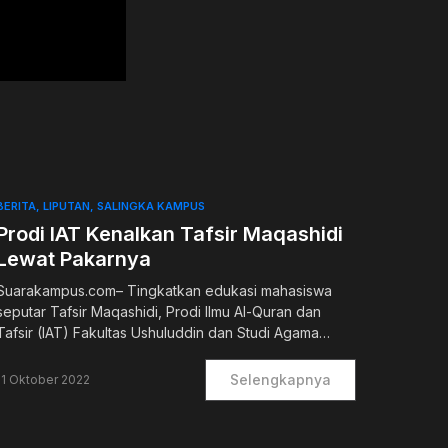
BERITA
LIPUTAN
SALINGKA KAMPUS
Prodi IAT Kenalkan Tafsir Maqashidi
Lewat Pakarnya
Suarakampus.com– Tingkatkan edukasi mahasiswa
seputar Tafsir Maqashidi, Prodi Ilmu Al-Quran dan
Tafsir (IAT) Fakultas Ushuluddin dan Studi Agama…
Selengkapnya
11 Oktober 2022