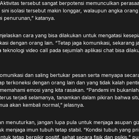
 “Aktivitas tersebut sangat berpotensi memunculkan perasa
ini isolasi tersebut makin longgar, walaupun angka orang 
i penurunan,” katanya.
jelaskan cara yang bisa dilakukan untuk mengatasi kesepi
asi dengan orang lain. “Tetap jaga komunikasi, sekarang 
 teknologi video call pada sejumlah aplikasi chat bisa dilaku
munikasi dan saling bertukar pesan serta menyapa secara vi
p terkoneksi dengan orang lain dan yang tidak kalah penti
emahami emosi yang kita rasakan. “Pandemi ini bukanla
rus terjadi selamanya, tanamkan dalam pikiran bahwa situa
mua akan kembali normal,” jelasnya.
 menuturkan, jangan lupa pula untuk menjaga asupan gizi 
 menjaga imun tubuh tetap stabil. “Kondisi tubuh yang pr
tuk tetap berpikir positif, sehat secara fisik dan psikis,” 