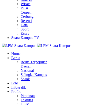
Wisata
Puisi
Cerpen
Cerbung
Resensi
Data
Sport
Essay
Suara Kampus TV
Home
Berita
Berita Terpopuler
Daerah
Nasional
Salingka Kampus
Sosok
Foto
Infografik
Profile
Pimpinan
Fakultas
UKM