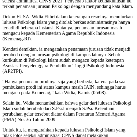
seleksi adminitrasi CPNS 2021. Penyebab faktor ketidaklulusan itu
terkait penamaan jurusan Psikologi dengan menyandang kata Islam.
Dekan FUSA, Widia Fithri dalam keterangan resminya menuturkan
lulusan Psikologi Islam yang ditolak berkas administrasinya hanya
terjadi di beberapa instansi. Katanya, penamaan jurusan masih
mengacu kepada Kementerian Agama Republik Indonesia
(Kemenag-RI).
Kendati demikian, ia mengatakan penamaan jurusan tidak menjadi
pembeda dengan jurusan psikologi di kampus lainnya. Sebab
kurikulum di Psikologi Islam sudah mengacu kepada ketetapan
Asosiasi Penyelenggara Pendidikan Tinggi Psikologi Indonesia
(AP2TPI).
“Hanya penamaan prodinya saja yang berbeda, karena pada saat
pembukaan prodi ini status kampus masih IAIN, sehingga harus
mengacu pada Kemenag,” kata Widia, Kamis (05/08).
Selain itu, Widia menambahkan bahwa gelar dari lulusan Psikologi
Islam sudah berubah dari S.Psi.I menjadi S.Psi. Ketentuan
perubahan gelar tersebut diatur dalam Peraturan Menteri Agama
(PMA) No. 36 Tahun 2009.
Untuk itu, ia mengarahkan kepada lulusan Psikologi Islam yang
tidak lolos seleksi administrasi CPNS dapat melakukan