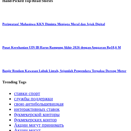
Hand-Picked
Top-Read Stories
Peringatan! Mahasiswa KKN Diminta Menjaga Moral dan Jejak Digital
Pusat Kerohanian UIN IB Harus Rampung Akhir 2026 dengan Anggaran Rp18,6 M
Banjir Rendam Kawasan Lubuk Lintah, Sejumlah Pengendara Terpaksa Dorong Motor
Trending
Tags
ставки спорт
службы поддержки
свою антибольшевицкая
интерактивных ставок
букмекерской конторы
букмекерских контор
Акции могут принимать
Акции могут