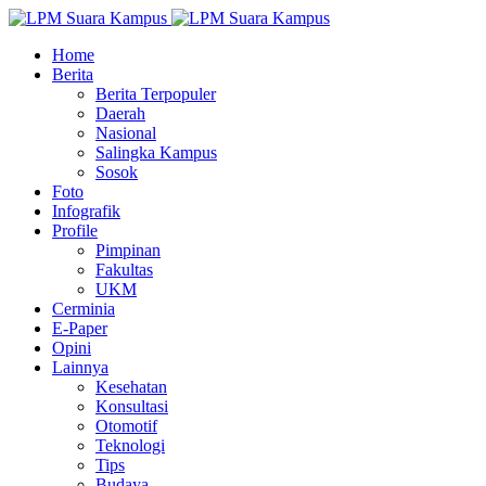
Home
Berita
Berita Terpopuler
Daerah
Nasional
Salingka Kampus
Sosok
Foto
Infografik
Profile
Pimpinan
Fakultas
UKM
Cerminia
E-Paper
Opini
Lainnya
Kesehatan
Konsultasi
Otomotif
Teknologi
Tips
Budaya