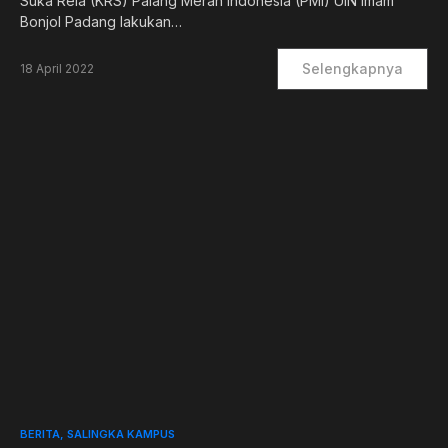
Suka Rela (KRS) Palang Merah Indonesia (PMI) UIN Imam
Bonjol Padang lakukan…
Selengkapnya
18 April 2022
0
BERITA
SALINGKA KAMPUS