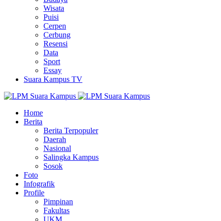
Wisata
Puisi
Cerpen
Cerbung
Resensi
Data
Sport
Essay
Suara Kampus TV
Home
Berita
Berita Terpopuler
Daerah
Nasional
Salingka Kampus
Sosok
Foto
Infografik
Profile
Pimpinan
Fakultas
UKM