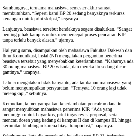
Sambungnya, terutama mahasiswa semester akhir sangat
membutuhkan. “Seperti kami BP 20 sedang banyaknya terkuras
keuangan untuk print skripsi,” tegasnya.
Lanjutnya, beasiswa tersebut hendaknya segera disalurkan. “Sangat
penting pihak kampus untuk mempercepat proses pencairan KIP
tanpa terlalu banyak alasan,” ujarnya.
Hal yang sama, disampaikan oleh mahasiswa Fakultas Dakwah dan
Ilmu Komunikasi, insial (NI) mengatakan pergantian penerima
beasiswa tersebut yang menyebabkan keterlambatan. “Kabarnya ada
30 orang mahasiswa BP 20 wisuda, dan mereka itu sedang dicari
gantinya,” ucapnya.
Lalu ia mengatakan tidak hanya itu, ada tambahan mahasiswa yang
belum mengumpulkan persyaratan. “Ternyata 10 orang lagi tidak
melengkapi,” sebutnya.
Kemudian, ia menyampaikan keterlambatan pencairan dana ini
sangat menyulitkan mahasiswa penerima KIP. “Ada yang
menunggu untuk bayar kos, print tugas revisi proposal, serta
mencari dosen yang kadang di kampus II dan di kampus III, hingga
kerumitan bimbingan karena biaya tranportasi,” paparnya.
Sebelumnya, kata dia pernah ada kejadian saat BP 21, terlambat