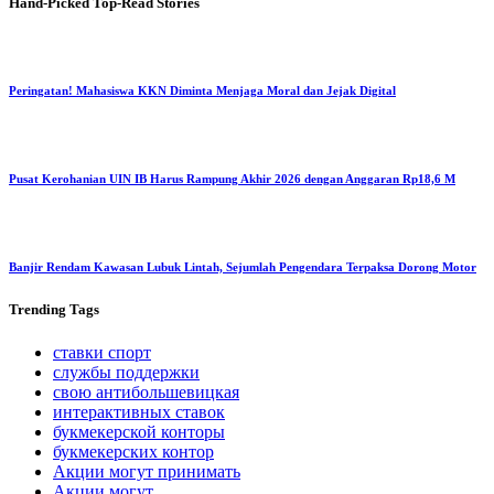
Hand-Picked
Top-Read Stories
Peringatan! Mahasiswa KKN Diminta Menjaga Moral dan Jejak Digital
Pusat Kerohanian UIN IB Harus Rampung Akhir 2026 dengan Anggaran Rp18,6 M
Banjir Rendam Kawasan Lubuk Lintah, Sejumlah Pengendara Terpaksa Dorong Motor
Trending
Tags
ставки спорт
службы поддержки
свою антибольшевицкая
интерактивных ставок
букмекерской конторы
букмекерских контор
Акции могут принимать
Акции могут