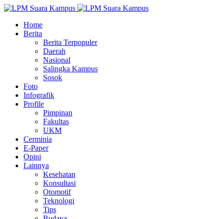
Home
Berita
Berita Terpopuler
Daerah
Nasional
Salingka Kampus
Sosok
Foto
Infografik
Profile
Pimpinan
Fakultas
UKM
Cerminia
E-Paper
Opini
Lainnya
Kesehatan
Konsultasi
Otomotif
Teknologi
Tips
Budaya