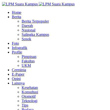
Home
Berita
Berita Terpopuler
Daerah
Nasional
Salingka Kampus
Sosok
Foto
Infografik
Profile
Pimpinan
Fakultas
UKM
Cerminia
E-Paper
Opini
Lainnya
Kesehatan
Konsultasi
Otomotif
Teknologi
Tips
Budaya