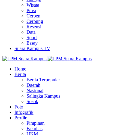
Wisata
Puisi
Cerpen
Cerbung
Resensi
Data
Sport
Essay
Suara Kampus TV
Home
Berita
Berita Terpopuler
Daerah
Nasional
Salingka Kampus
Sosok
Foto
Infografik
Profile
Pimpinan
Fakultas
UKM