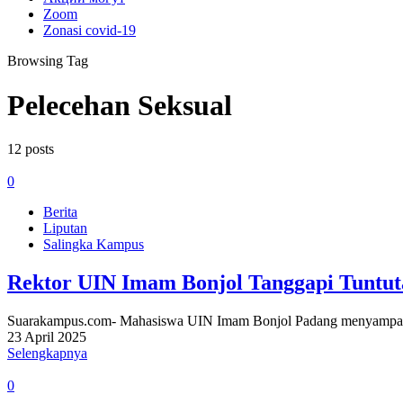
Zoom
Zonasi covid-19
Browsing Tag
Pelecehan Seksual
12 posts
0
Berita
Liputan
Salingka Kampus
Rektor UIN Imam Bonjol Tanggapi Tuntu
Suarakampus.com- Mahasiswa UIN Imam Bonjol Padang menyampaikan
23 April 2025
Selengkapnya
0