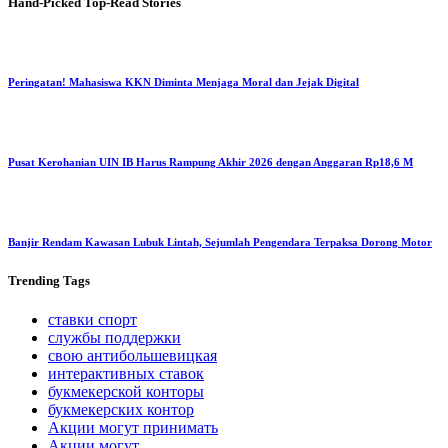
Hand-Picked
Top-Read Stories
Peringatan! Mahasiswa KKN Diminta Menjaga Moral dan Jejak Digital
Pusat Kerohanian UIN IB Harus Rampung Akhir 2026 dengan Anggaran Rp18,6 M
Banjir Rendam Kawasan Lubuk Lintah, Sejumlah Pengendara Terpaksa Dorong Motor
Trending
Tags
ставки спорт
службы поддержки
свою антибольшевицкая
интерактивных ставок
букмекерской конторы
букмекерских контор
Акции могут принимать
Акции могут