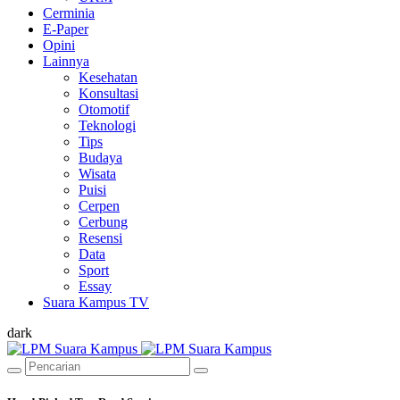
Cerminia
E-Paper
Opini
Lainnya
Kesehatan
Konsultasi
Otomotif
Teknologi
Tips
Budaya
Wisata
Puisi
Cerpen
Cerbung
Resensi
Data
Sport
Essay
Suara Kampus TV
dark