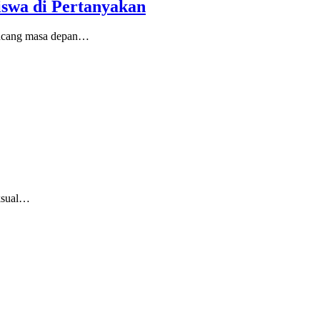
iswa di Pertanyakan
ancang masa depan…
eksual…